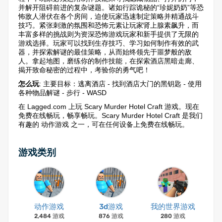
并解开阻碍前进的复杂谜题。诸如行踪诡秘的“珍妮奶奶”等恐
怖敌人潜伏在各个房间，迫使玩家迅速制定策略并精通战斗
技巧。紧张刺激的氛围和恐怖元素让玩家肾上腺素飙升，而
丰富多样的挑战则为资深恐怖游戏玩家和新手提供了无限的
游戏选择。玩家可以找到生存技巧、学习如何制作有效的武
器，并探索解谜的最佳策略，从而始终领先于噩梦般的敌
人。拿起地图，磨练你的制作技能，在探索酒店黑暗走廊、
揭开致命秘密的过程中，考验你的勇气吧！
怎么玩
: 主要目标：逃离酒店 - 找到酒店大门的黑钥匙 - 使用
各种物品解谜 - 步行 - WASD
在 Lagged.com 上玩 Scary Murder Hotel Craft 游戏。现在
免费在线畅玩，畅享畅玩。Scary Murder Hotel Craft 是我们
有趣的 动作游戏 之一，可在任何设备上免费在线畅玩。
游戏类别
动作游戏
3d游戏
我的世界游戏
2,484 游戏
876 游戏
280 游戏