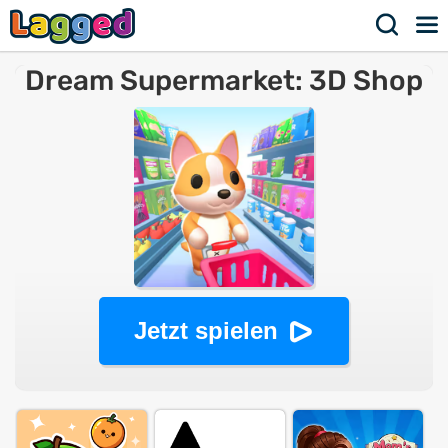
Dream Supermarket: 3D Shop
Jetzt spielen