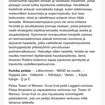
universumiin tarjoten eloisan ja värikkään maailman, jossa
pelaajat voivat tutkia loputtomia seikkailuja. Keräiltävät
hedelmät antavat voimakkaita kykyjä, kuten telekinesiaa,
meteoriittien kutsumista ja supernopeutta, kun taas
laskuvarjot, siivet ja rakettireput antavat sinun liitää
taivaalla. Mukaansatempaava juoni vie sinut erilaisia
hirviöitä ja ainutlaatuisia pomoja vastaan, joista jokainen
vaatii strategista käyttöarsenaalia mukautettuja aseita ja
asupäivityksiä. Kymmenet monipuoliset minipelit useissa
eri teemamaailmoissa pitävät toiminnan tuoreena ja
tarjoavat haasteita, jotka vaihtelevat nopeatempoisesta
tasohyppelystä yhteistyöhön perustuvaan
pulmienratkaisuun. Halusitpa sitten taistella, lentää tai vain
nauttia meemien täyttämästä hauskanpidosta, tämä
ilmainen Roblox-kokemus lupaa loputonta jännitystä ja
loputonta uudelleenpeluuarvoa.
Kuinka pelata
: -- Liikkuminen - WASD tai nuolet. --
Hyppää ylös - Välilyönti. -- Kiihdytys - Vaihto. -- Käytä
kykyjä - Q ja E.
Pelaa Tower of Memes: Grow fruit-peliä Lagged.comissa.
Pelaa ilmaiseksi ja vapautettuna verkossa nyt. Tower of
Memes: Grow fruit on yksi hauskoista toimintapelit-
peleistämme, jota voi pelata ilmaiseksi verkossa millä
tahansa laitteella.