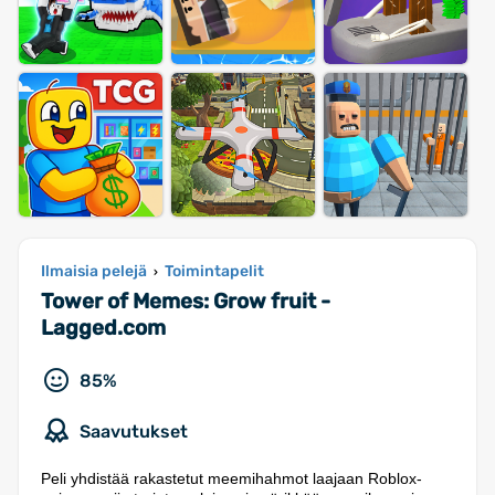
Ilmaisia pelejä
Toimintapelit
›
Tower of Memes: Grow fruit -
Lagged.com
85%
Saavutukset
Peli yhdistää rakastetut meemihahmot laajaan Roblox-