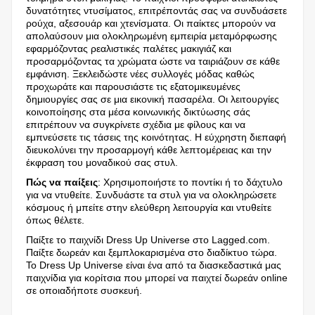
δυνατότητες ντυσίματος, επιτρέποντάς σας να συνδυάσετε
ρούχα, αξεσουάρ και χτενίσματα. Οι παίκτες μπορούν να
απολαύσουν μια ολοκληρωμένη εμπειρία μεταμόρφωσης
εφαρμόζοντας ρεαλιστικές παλέτες μακιγιάζ και
προσαρμόζοντας τα χρώματα ώστε να ταιριάζουν σε κάθε
εμφάνιση. Ξεκλειδώστε νέες συλλογές μόδας καθώς
προχωράτε και παρουσιάστε τις εξατομικευμένες
δημιουργίες σας σε μια εικονική πασαρέλα. Οι λειτουργίες
κοινοποίησης στα μέσα κοινωνικής δικτύωσης σάς
επιτρέπουν να συγκρίνετε σχέδια με φίλους και να
εμπνεύσετε τις τάσεις της κοινότητας. Η εύχρηστη διεπαφή
διευκολύνει την προσαρμογή κάθε λεπτομέρειας και την
έκφραση του μοναδικού σας στυλ.
Πώς να παίξεις
: Χρησιμοποιήστε το ποντίκι ή το δάχτυλο
για να ντυθείτε. Συνδυάστε τα στυλ για να ολοκληρώσετε
κόσμους ή μπείτε στην ελεύθερη λειτουργία και ντυθείτε
όπως θέλετε.
Παίξτε το παιχνίδι Dress Up Universe στο Lagged.com.
Παίξτε δωρεάν και ξεμπλοκαρισμένα στο διαδίκτυο τώρα.
Το Dress Up Universe είναι ένα από τα διασκεδαστικά μας
παιχνίδια για κορίτσια που μπορεί να παιχτεί δωρεάν online
σε οποιαδήποτε συσκευή.