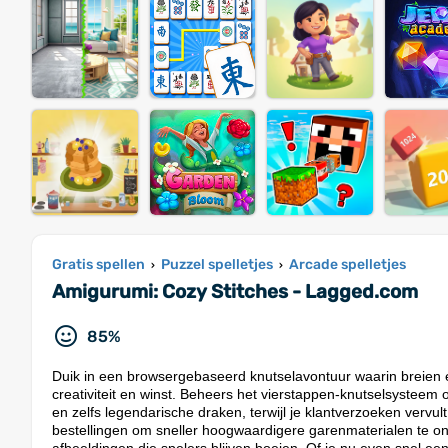
Gratis spellen
Puzzel spelletjes
Arcade spelletjes
›
›
Amigurumi: Cozy Stitches - Lagged.com
85%
Duik in een browsergebaseerd knutselavontuur waarin breie
creativiteit en winst. Beheers het vierstappen-knutselsysteem 
en zelfs legendarische draken, terwijl je klantverzoeken vervu
bestellingen om sneller hoogwaardigere garenmaterialen te on