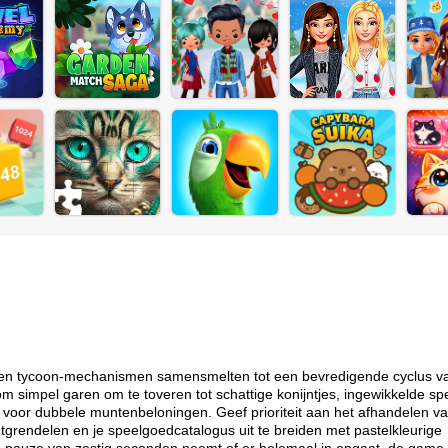
n en tycoon-mechanismen samensmelten tot een bevredigende cyclus v
om simpel garen om te toveren tot schattige konijntjes, ingewikkelde spe
lt voor dubbele muntenbeloningen. Geef prioriteit aan het afhandelen v
tgrendelen en je speelgoedcatalogus uit te breiden met pastelkleurige