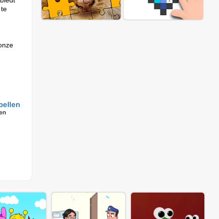
biedt
 te
 onze
pellen
len