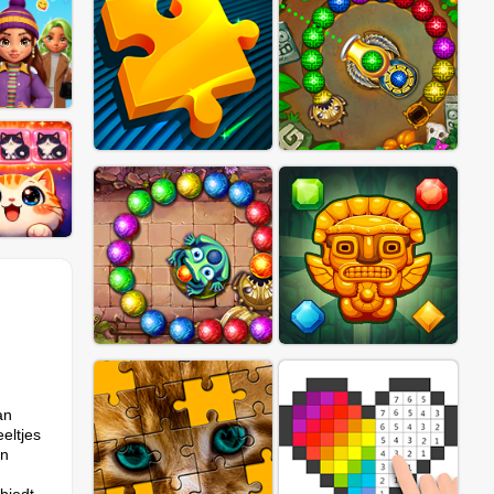
an
eltjes
an