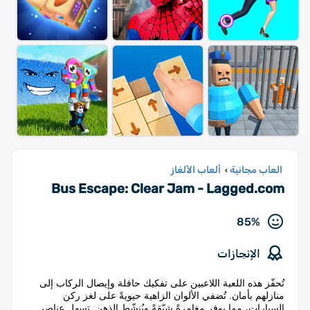
العاب مجانية
ألعاب الألغاز
›
Bus Escape: Clear Jam - Lagged.com
85%
الإنجازات
تُحفّز هذه اللعبة اللاعبين على تفكيك حافلة وإيصال الركاب إلى
منازلهم بأمان. تُضفي الألوان الزاهية حيويةً على لغز ركن
السيارات، مما يوفر مغامرةً شيّقةً ويُنشّط الذهن. تسهل عناصر