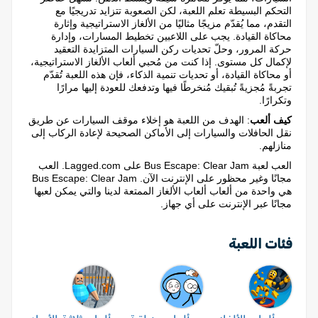
التحكم البسيطة تعلم اللعبة، لكن الصعوبة تتزايد تدريجيًا مع
التقدم، مما يُقدّم مزيجًا مثاليًا من الألغاز الاستراتيجية وإثارة
محاكاة القيادة. يجب على اللاعبين تخطيط المسارات، وإدارة
حركة المرور، وحلّ تحديات ركن السيارات المتزايدة التعقيد
لإكمال كل مستوى. إذا كنت من مُحبي ألعاب الألغاز الاستراتيجية،
أو محاكاة القيادة، أو تحديات تنمية الذكاء، فإن هذه اللعبة تُقدّم
تجربةً مُجزيةً تُبقيك مُنخرطًا فيها وتدفعك للعودة إليها مرارًا
وتكرارًا.
كيف ألعب
: الهدف من اللعبة هو إخلاء موقف السيارات عن طريق
نقل الحافلات والسيارات إلى الأماكن الصحيحة لإعادة الركاب إلى
منازلهم.
العب لعبة Bus Escape: Clear Jam على Lagged.com. العب
مجانًا وغير محظور على الإنترنت الآن. Bus Escape: Clear Jam
هي واحدة من ألعاب ألعاب الألغاز الممتعة لدينا والتي يمكن لعبها
مجانًا عبر الإنترنت على أي جهاز.
فئات اللعبة