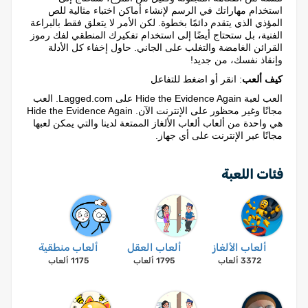
استخدام مهاراتك في الرسم لإنشاء أماكن اختباء مثالية للص
المؤذي الذي يتقدم دائمًا بخطوة. لكن الأمر لا يتعلق فقط بالبراعة
الفنية، بل ستحتاج أيضًا إلى استخدام تفكيرك المنطقي لفك رموز
القرائن الغامضة والتغلب على الجاني. حاول إخفاء كل الأدلة
وإنقاذ نفسك، من جديد!
كيف ألعب
: انقر أو اضغط للتفاعل
العب لعبة Hide the Evidence Again على Lagged.com. العب
مجانًا وغير محظور على الإنترنت الآن. Hide the Evidence Again
هي واحدة من ألعاب ألعاب الألغاز الممتعة لدينا والتي يمكن لعبها
مجانًا عبر الإنترنت على أي جهاز.
فئات اللعبة
ألعاب الألغاز
ألعاب العقل
ألعاب منطقية
3372 ألعاب
1795 ألعاب
1175 ألعاب