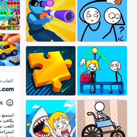
العاب م
d.com
%
استمتع ب
يكافئ نظ
اللعب من
استراحة 