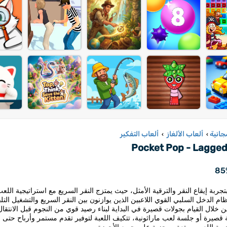
جانية
ألعاب الألغاز
ألعاب التفكير
›
›
Pocket Pop - Lagge
85
تجربة إيقاع النقر والترقية الأمثل، حيث يمتزج النقر السريع مع استراتيجية اللع
ام الدخل السلبي القوي اللاعبين الذين يوازنون بين النقر السريع والتشغيل الت
 خلال القيام بجولات قصيرة في البداية لبناء رصيد قوي من النجوم قبل الانت
قصيرة أو جلسة لعب ماراثونية، تتكيف اللعبة لتوفير تقدم مستمر وأرباح حتى