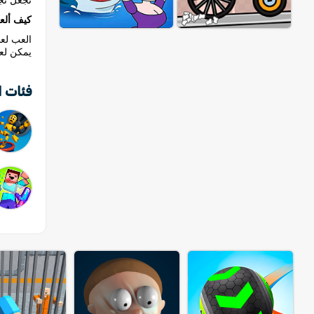
تجعل تج
كيف ألع
يمكن لعب
فئات ا