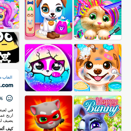
العاب م
d.com
%
في لعبة 
اربح عم
يضيف لم
كيف ألع