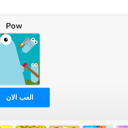
Pow
العب الان