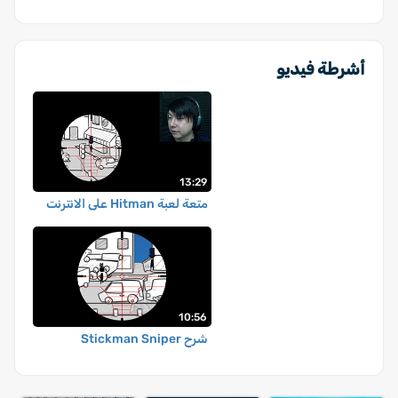
أشرطة فيديو
13:29
متعة لعبة Hitman على الانترنت
10:56
شرح Stickman Sniper