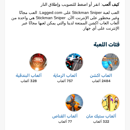
كيف ألعب
: انقر أو اضغط للتصويب وإطلاق النار
العب لعبة Stickman Sniper على Lagged.com. العب مجانًا
وغير محظور على الإنترنت الآن. Stickman Sniper هي واحدة من
ألعاب العاب اكشن الممتعة لدينا والتي يمكن لعبها مجانًا عبر
الإنترنت على أي جهاز.
فئات اللعبة
العاب اكشن
ألعاب الرماية
ألعاب البندقية
2484 ألعاب
757 ألعاب
328 ألعاب
ألعاب ستيك مان
ألعاب القناص
322 ألعاب
77 ألعاب