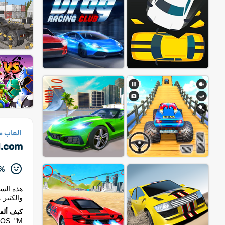
العاب م
d.com
%
هذه السي
والكثير من
كيف ألع
"ARROW KEYS" NOS: "M "ان