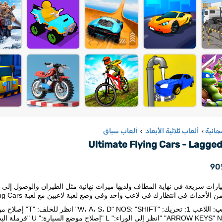
جانية
ألعاب ثلاثية الأبعاد
ألعاب سباق
›
›
Ultimate Flying Cars - Lagge
90
ارات سريعة في نهاية المطاف ولديها ميزات نهائية مثل الطيران والوصول إلى
 الأحداث في انتظارك في لاعب واحد وفي وضع لعبة لاعبين مع لعبة Ultimate Flying Cars!
ب
ظر إلى الوراء:" L "إصلاح موضع السيارة:" U "فرملة اليد:" K "