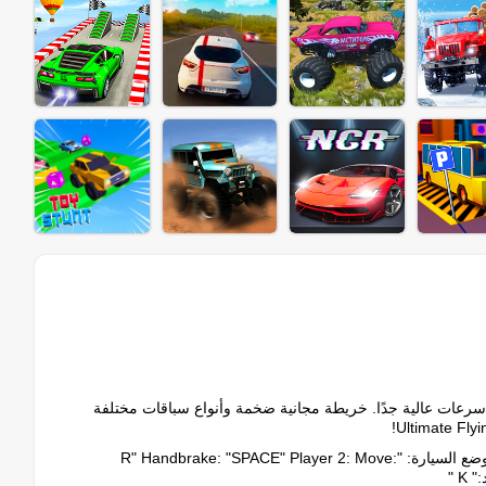
 سرعات عالية جدًا. خريطة مجانية ضخمة وأنواع سباقات مختلفة
: اللاعب 1: تحريك: "W، A، S، D" NOS: "SHIFT" انظر للخلف: "T" إصلاح موضع السيارة: "R" Handbrake: "SPACE" Player 2: Move: