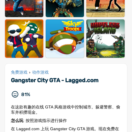
免费游戏
动作游戏
›
Gangster City GTA - Lagged.com
81%
在这款有趣的在线 GTA 风格游戏中控制城市。躲避警察、偷
车并积攒现金。
怎么玩
: 按照游戏指示进行操作
在 Lagged.com 上玩 Gangster City GTA 游戏。现在免费在