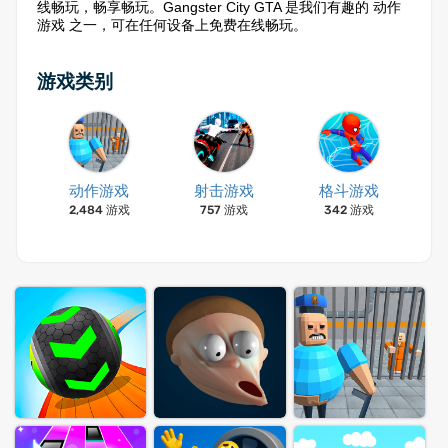
线畅玩，畅享畅玩。Gangster City GTA 是我们有趣的 动作
游戏 之一，可在任何设备上免费在线畅玩。
游戏类别
动作游戏
射击游戏
格斗游戏
2,484 游戏
757 游戏
342 游戏