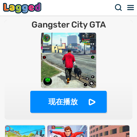
Gangster City GTA
现在播放