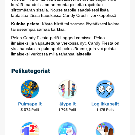
kerätä mahdollisimman monta pistettä rajoitetun
siirtomäärän sisällä. Nouse tasolle saadaksesi lisää
lautatilaa tässä hauskassa Candy Crush -verkkopelissä.
Kuinka pelata
: Käytä hiirtä tai sormea löytääksesi kolme
tai useampia samaa karkkia.
Pelaa Candy Fiesta-peliä Lagged.comissa. Pelaa
ilmaiseksi ja vapautettuna verkossa nyt. Candy Fiesta on
yksi hauskoista pulmapelit-peleistämme, jota voi pelata
ilmaiseksi verkossa millä tahansa laitteella.
Pelikategoriat
Pulmapelit
älypelit
Logiikkapelit
3 372 Pelit
1 795 Pelit
1 175 Pelit