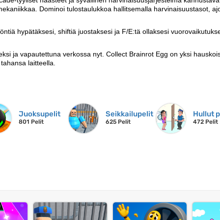
ade-tyyliset haasteet ja syvällinen harvinaisuusjärjestelmä kannustava
kaniikkaa. Dominoi tulostaulukkoa hallitsemalla harvinaisuustasot, ajo
ntiä hypätäksesi, shiftiä juostaksesi ja F/E:tä ollaksesi vuorovaikutuks
ksi ja vapautettuna verkossa nyt. Collect Brainrot Egg on yksi hauskoi
tahansa laitteella.
Juoksupelit
Seikkailupelit
Hullut p
801 Pelit
625 Pelit
472 Pelit