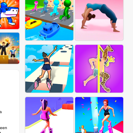
a
seen