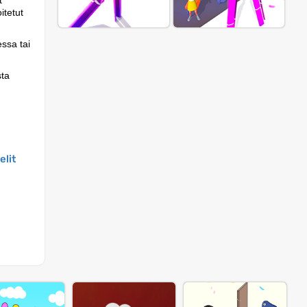
t
itetut
essa tai
sta
elit