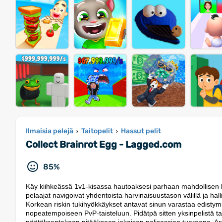
Ilmaisia pelejä
Taitopelit
Hassut pelit
›
›
Collect Brainrot Egg - Lagged.com
85%
Käy kiihkeässä 1v1-kisassa hautoaksesi parhaan mahdollisen 
pelaajat navigoivat yhdentoista harvinaisuustason välillä ja halli
Korkean riskin tukihyökkäykset antavat sinun varastaa edistymis
nopeatempoiseen PvP-taisteluun. Pidätpä sitten yksinpelistä tai