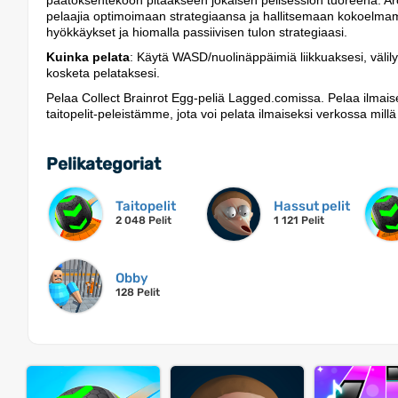
päätöksentekoon pitääkseen jokaisen pelisession tuoreena. Arc
pelaajia optimoimaan strategiaansa ja hallitsemaan kokoelmame
hyökkäykset ja hiomalla passiivisen tulon strategiaasi.
Kuinka pelata
: Käytä WASD/nuolinäppäimiä liikkuaksesi, välilyö
kosketa pelataksesi.
Pelaa Collect Brainrot Egg-peliä Lagged.comissa. Pelaa ilmaise
taitopelit-peleistämme, jota voi pelata ilmaiseksi verkossa millä 
Pelikategoriat
Taitopelit
Hassut pelit
2 048 Pelit
1 121 Pelit
Obby
128 Pelit