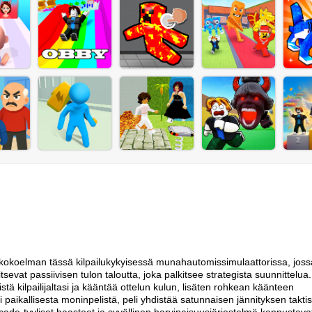
kokoelman tässä kilpailukykyisessä munahautomissimulaattorissa, joss
tsevat passiivisen tulon taloutta, joka palkitsee strategista suunnittelua.
tä kilpailijaltasi ja kääntää ottelun kulun, lisäten rohkean käänteen
 paikallisesta moninpelistä, peli yhdistää satunnaisen jännityksen takti