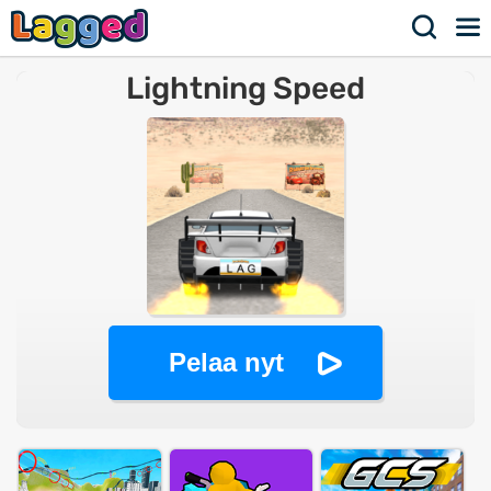
Lightning Speed
Pelaa nyt