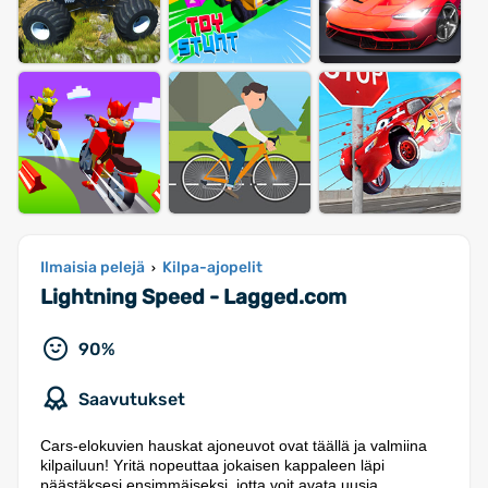
Ilmaisia pelejä
Kilpa-ajopelit
›
Lightning Speed - Lagged.com
90%
Saavutukset
Cars-elokuvien hauskat ajoneuvot ovat täällä ja valmiina
kilpailuun! Yritä nopeuttaa jokaisen kappaleen läpi
päästäksesi ensimmäiseksi, jotta voit avata uusia