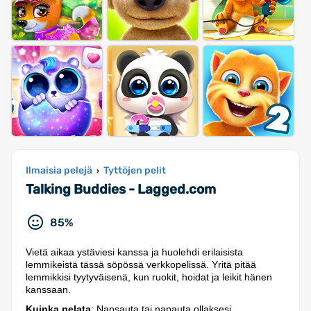
Ilmaisia pelejä
Tyttöjen pelit
›
Talking Buddies - Lagged.com
85%
Vietä aikaa ystäviesi kanssa ja huolehdi erilaisista
lemmikeistä tässä söpössä verkkopelissä. Yritä pitää
lemmikkisi tyytyväisenä, kun ruokit, hoidat ja leikit hänen
kanssaan.
Kuinka pelata
: Napsauta tai napauta ollaksesi