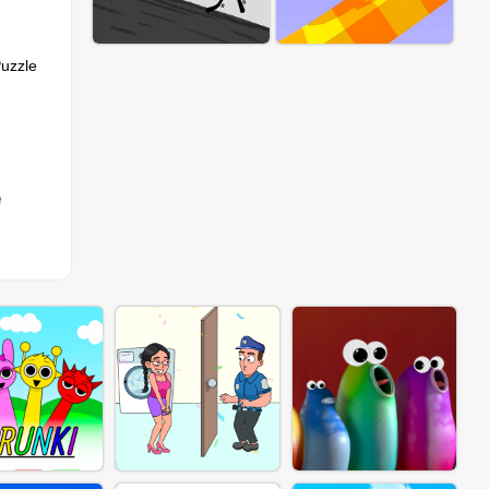
Puzzle
e