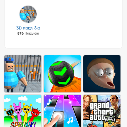
3D παιχνίδια
876 Παιχνίδια