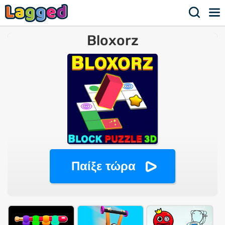
Bloxorz
Παίξε τώρα