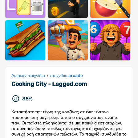
Δωρεάν παιχνίδια
παιχνίδια arcade
›
Cooking City - Lagged.com
85%
Κατακτήστε την τέχνη της κουζίνας σε έναν έντονο
προσομοιωτή μαγειρικής όπου ο συγχρονισμός είναι το
παν. Οι παίκτες πλοηγούνται σε μια ποικιλία εστιατορίων,
απομνημονεύουν ποικίλες συνταγές και διαχειρίζονται μια
συνεχή ροή απαιτητικών πελατών. Το παιχνίδι συνδυάζει το