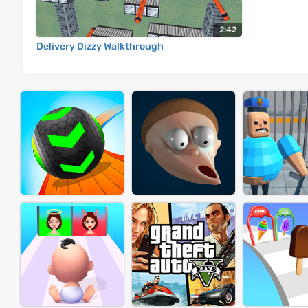
2:42
Delivery Dizzy Walkthrough