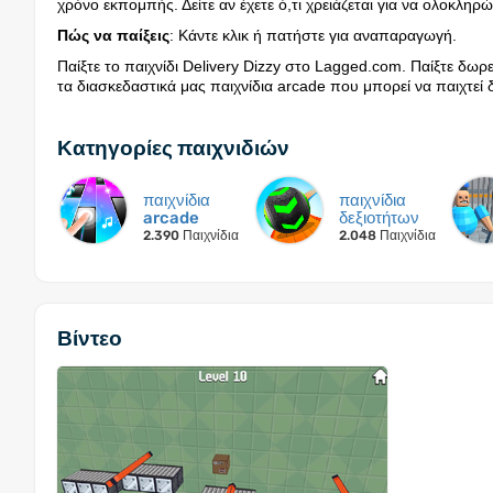
χρόνο εκπομπής. Δείτε αν έχετε ό,τι χρειάζεται για να ολοκληρ
Πώς να παίξεις
: Κάντε κλικ ή πατήστε για αναπαραγωγή.
Παίξτε το παιχνίδι Delivery Dizzy στο Lagged.com. Παίξτε δωρε
τα διασκεδαστικά μας παιχνίδια arcade που μπορεί να παιχτεί
Κατηγορίες παιχνιδιών
παιχνίδια
παιχνίδια
arcade
δεξιοτήτων
2.390 Παιχνίδια
2.048 Παιχνίδια
Βίντεο