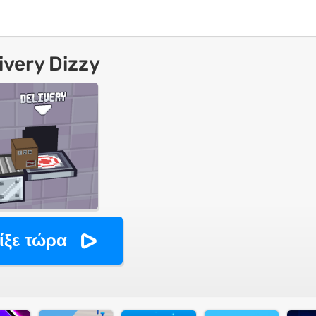
ivery Dizzy
ίξε τώρα