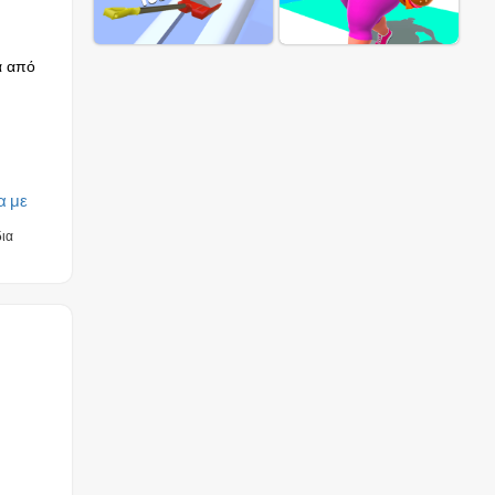
α από
α με
δια