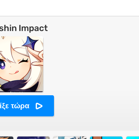
shin Impact
ίξε τώρα