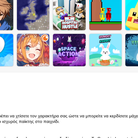
έπει να χτίσετε τον χαρακτήρα σας ώστε να μπορείτε να κερδίσετε μάχε
 ισχυρός παίκτης στο παιχνίδι.