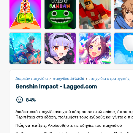
Δωρεάν παιχνίδια
παιχνίδια arcade
παιχνίδια στρατηγικής
›
›
Genshin Impact - Lagged.com
84%
Διαδικτυακό παιχνίδι ανοιχτού κόσμου σε στυλ anime, όπου πρ
Περιπέτεια στα εδάφη, πολεμήστε τους εχθρούς και γίνετε ο πιο
Πώς να παίξεις
: Ακολουθήστε τις οδηγίες του παιχνιδιού