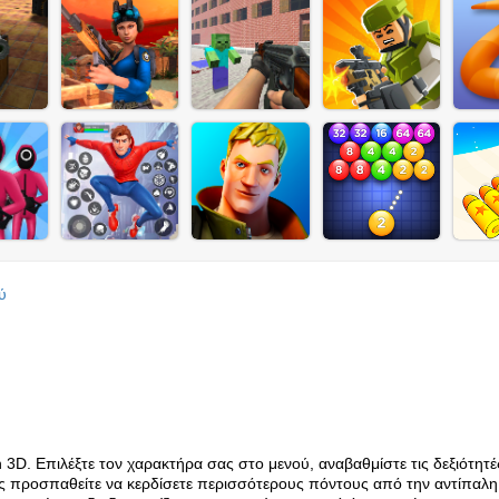
ύ
 3D. Επιλέξτε τον χαρακτήρα σας στο μενού, αναβαθμίστε τις δεξιότητέ
ώς προσπαθείτε να κερδίσετε περισσότερους πόντους από την αντίπαλ