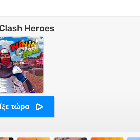
 Clash Heroes
ίξε τώρα