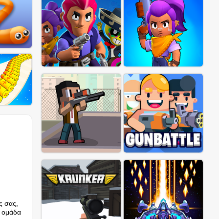
ς σας,
η ομάδα