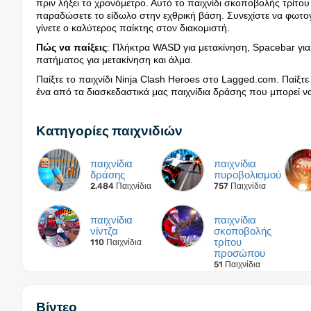
πριν λήξει το χρονόμετρο. Αυτό το παιχνίδι σκοποβολής τρίτ
παραδώσετε το είδωλο στην εχθρική βάση. Συνεχίστε να φωτογ
γίνετε ο καλύτερος παίκτης στον διακομιστή.
Πώς να παίξεις
: Πλήκτρα WASD για μετακίνηση, Spacebar για 
πατήματος για μετακίνηση και άλμα.
Παίξτε το παιχνίδι Ninja Clash Heroes στο Lagged.com. Παίξτε
ένα από τα διασκεδαστικά μας παιχνίδια δράσης που μπορεί ν
Κατηγορίες παιχνιδιών
παιχνίδια
παιχνίδια
δράσης
πυροβολισμού
2.484 Παιχνίδια
757 Παιχνίδια
παιχνίδια
παιχνίδια
νίντζα
σκοποβολής
τρίτου
110 Παιχνίδια
προσώπου
51 Παιχνίδια
Βίντεο