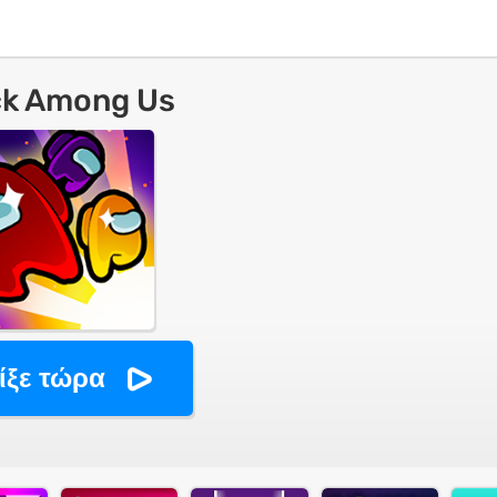
ck Among Us
ίξε τώρα