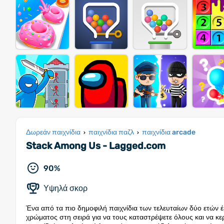
Δωρεάν παιχνίδια
παιχνίδια παζλ
παιχνίδια arcade
›
›
Stack Among Us - Lagged.com
90%
Υψηλά σκορ
Ένα από τα πιο δημοφιλή παιχνίδια των τελευταίων δύο ετών έ
χρώματος στη σειρά για να τους καταστρέψετε όλους και να κε