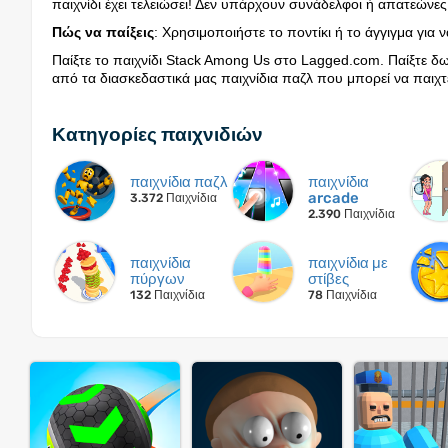
παιχνίδι έχει τελειώσει! Δεν υπάρχουν συνάδελφοι ή απατεώνες
Πώς να παίξεις
: Χρησιμοποιήστε το ποντίκι ή το άγγιγμα για 
Παίξτε το παιχνίδι Stack Among Us στο Lagged.com. Παίξτε δω
από τα διασκεδαστικά μας παιχνίδια παζλ που μπορεί να παιχ
Κατηγορίες παιχνιδιών
παιχνίδια παζλ
παιχνίδια
arcade
3.372 Παιχνίδια
2.390 Παιχνίδια
παιχνίδια
παιχνίδια με
πύργων
στίβες
132 Παιχνίδια
78 Παιχνίδια