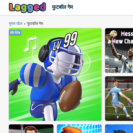
फुटबॉल गेम
मुफ्त खेल
फुटबॉल गेम
›
टॉप रेटेड