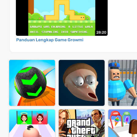
28:20
Panduan Lengkap Game Growmi