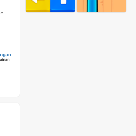
me
angan
ainan