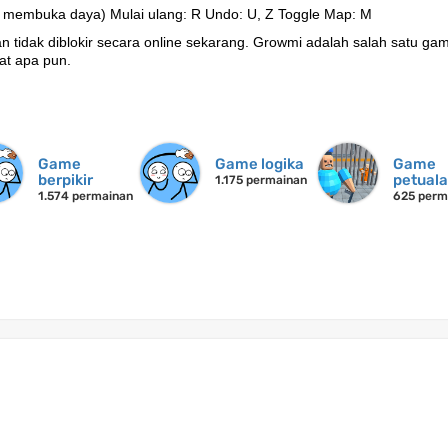
 membuka daya) Mulai ulang: R Undo: U, Z Toggle Map: M
 tidak diblokir secara online sekarang. Growmi adalah salah satu ga
kat apa pun.
Game
Game logika
Game
berpikir
petual
1.175 permainan
1.574 permainan
625 perm