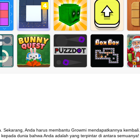
. Sekarang, Anda harus membantu Growmi mendapatkannya kembali.
n kepada dunia bahwa Anda adalah yang terpintar di antara semuanya!