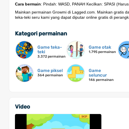
Cara bermain
: Pindah: WASD, PANAH Kecilkan: SPASI (Harus
Mainkan permainan Growmi di Lagged.com. Mainkan gratis dan
teka-teki seru kami yang dapat diputar online gratis di perang
Kategori permainan
Game teka-
Game otak
teki
1.795 permainan
3.372 permainan
Game piksel
Game
seluncur
364 permainan
146 permainan
Video