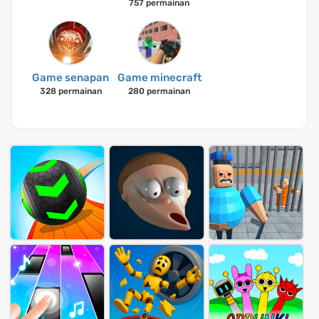
757 permainan
Game senapan
Game minecraft
328 permainan
280 permainan