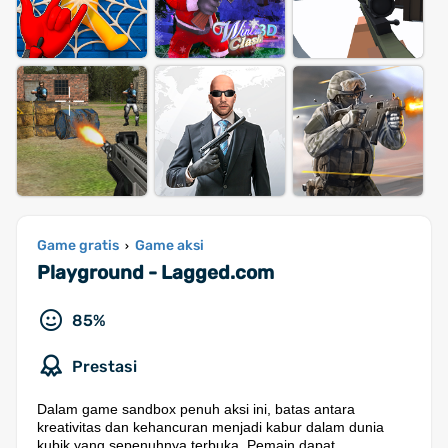
Game gratis
Game aksi
›
Playground - Lagged.com
85%
Prestasi
Dalam game sandbox penuh aksi ini, batas antara
kreativitas dan kehancuran menjadi kabur dalam dunia
kubik yang sepenuhnya terbuka. Pemain dapat