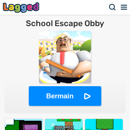
School Escape Obby
Bermain