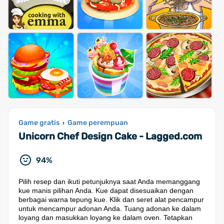
Game gratis
Game perempuan
›
Unicorn Chef Design Cake - Lagged.com
94%
Pilih resep dan ikuti petunjuknya saat Anda memanggang
kue manis pilihan Anda. Kue dapat disesuaikan dengan
berbagai warna tepung kue. Klik dan seret alat pencampur
untuk mencampur adonan Anda. Tuang adonan ke dalam
loyang dan masukkan loyang ke dalam oven. Tetapkan