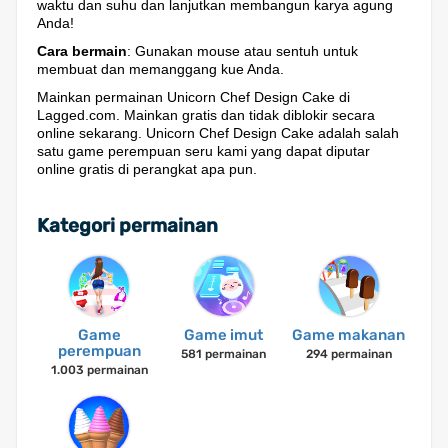
waktu dan suhu dan lanjutkan membangun karya agung
Anda!
Cara bermain
: Gunakan mouse atau sentuh untuk
membuat dan memanggang kue Anda.
Mainkan permainan Unicorn Chef Design Cake di
Lagged.com. Mainkan gratis dan tidak diblokir secara
online sekarang. Unicorn Chef Design Cake adalah salah
satu game perempuan seru kami yang dapat diputar
online gratis di perangkat apa pun.
Kategori permainan
Game
Game imut
Game makanan
perempuan
581 permainan
294 permainan
1.003 permainan