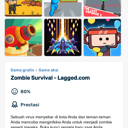
Game gratis
Game aksi
›
Zombie Survival - Lagged.com
80%
Prestasi
Sebuah virus menyebar di kota Anda dan teman-teman
Anda mencoba menginfeksi Anda untuk menjadi zombie
seperti mereka. Buka kunci senjata baru saat Anda