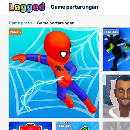
Game pertarungan
Game gratis
Game pertarungan
›
PANAS
TERBAIK
TERBAIK