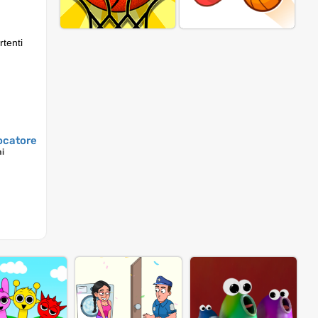
tenti
ocatore
hi