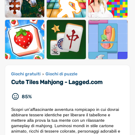
Giochi gratuiti
Giochi di puzzle
›
Cute Tiles Mahjong - Lagged.com
85%
Scopri un'affascinante avventura rompicapo in cui dovrai
abbinare tessere identiche per liberare il tabellone e
mettere alla prova la tua mente con un rilassante
gameplay di mahjong. Luminosi mondi in stile cartone
animato, ricchi di tessere colorate, personaggi adorabili e