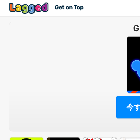
Get on Top
G
今