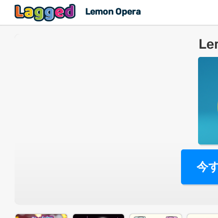
Lemon Opera
Le
今