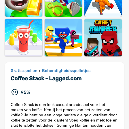
Gratis spellen
Behendigheidsspelletjes
›
Coffee Stack - Lagged.com
95%
Coffee Stack is een leuk casual arcadespel voor het
maken van koffie. Ken jij het proces van het zetten van
koffie? Je bent nu een jonge barista die geld verdient door
koffie te zetten voor de klanten! Voeg koffie en melk toe en
sluit tenslotte het deksel. Sommige klanten houden van