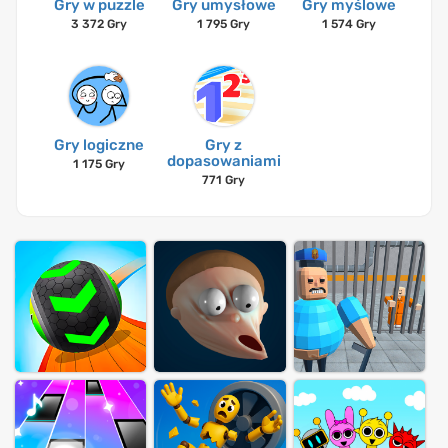
Gry w puzzle
Gry umysłowe
Gry myślowe
3 372 Gry
1 795 Gry
1 574 Gry
Gry logiczne
Gry z
dopasowaniami
1 175 Gry
771 Gry