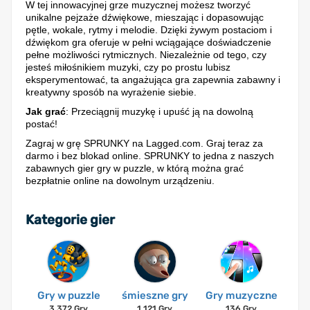
W tej innowacyjnej grze muzycznej możesz tworzyć
unikalne pejzaże dźwiękowe, mieszając i dopasowując
pętle, wokale, rytmy i melodie. Dzięki żywym postaciom i
dźwiękom gra oferuje w pełni wciągające doświadczenie
pełne możliwości rytmicznych. Niezależnie od tego, czy
jesteś miłośnikiem muzyki, czy po prostu lubisz
eksperymentować, ta angażująca gra zapewnia zabawny i
kreatywny sposób na wyrażenie siebie.
Jak grać
: Przeciągnij muzykę i upuść ją na dowolną
postać!
Zagraj w grę SPRUNKY na Lagged.com. Graj teraz za
darmo i bez blokad online. SPRUNKY to jedna z naszych
zabawnych gier gry w puzzle, w którą można grać
bezpłatnie online na dowolnym urządzeniu.
Kategorie gier
Gry w puzzle
śmieszne gry
Gry muzyczne
3 372 Gry
1 121 Gry
136 Gry