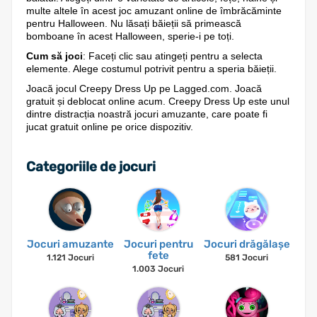
multe altele în acest joc amuzant online de îmbrăcăminte
pentru Halloween. Nu lăsați băieții să primească
bomboane în acest Halloween, sperie-i pe toți.
Cum să joci
: Faceți clic sau atingeți pentru a selecta
elemente. Alege costumul potrivit pentru a speria băieții.
Joacă jocul Creepy Dress Up pe Lagged.com. Joacă
gratuit și deblocat online acum. Creepy Dress Up este unul
dintre distracția noastră jocuri amuzante, care poate fi
jucat gratuit online pe orice dispozitiv.
Categoriile de jocuri
Jocuri amuzante
Jocuri pentru
Jocuri drăgălașe
fete
1.121 Jocuri
581 Jocuri
1.003 Jocuri