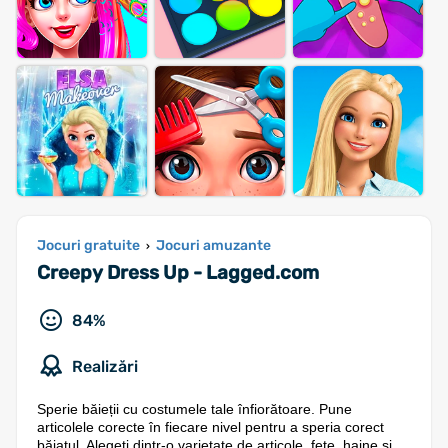
Jocuri gratuite
Jocuri amuzante
›
Creepy Dress Up - Lagged.com
84%
Realizări
Sperie băieții cu costumele tale înfiorătoare. Pune
articolele corecte în fiecare nivel pentru a speria corect
băiatul. Alegeți dintr-o varietate de articole, fețe, haine și