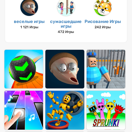
веселые игры
сумасшедшие
Рисование Игры
игры
1 121 Игры
242 Игры
472 Игры