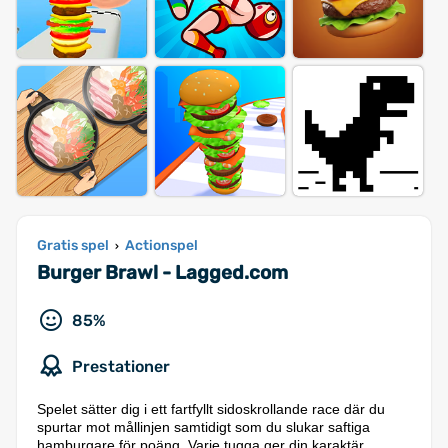
Gratis spel
Actionspel
›
Burger Brawl - Lagged.com
85%
Prestationer
Spelet sätter dig i ett fartfyllt sidoskrollande race där du
spurtar mot mållinjen samtidigt som du slukar saftiga
hamburgare för poäng. Varje tugga ger din karaktär