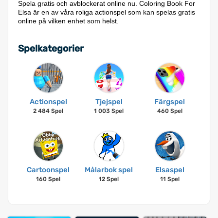
Spela gratis och avblockerat online nu. Coloring Book For
Elsa är en av våra roliga actionspel som kan spelas gratis
online på vilken enhet som helst.
Spelkategorier
Actionspel
Tjejspel
Färgspel
2 484 Spel
1 003 Spel
460 Spel
Cartoonspel
Målarbok spel
Elsaspel
160 Spel
12 Spel
11 Spel