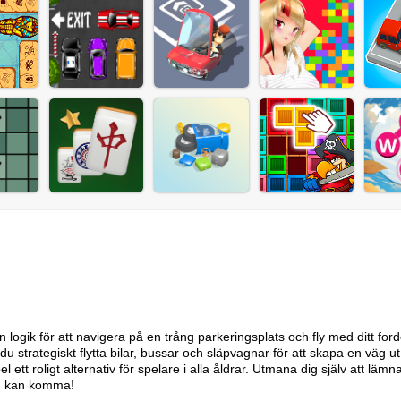
ogik för att navigera på en trång parkeringsplats och fly med ditt ford
strategiskt flytta bilar, bussar och släpvagnar för att skapa en väg ut
l ett roligt alternativ för spelare i alla åldrar. Utmana dig själv att lämna
du kan komma!