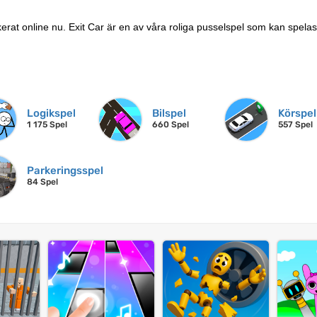
rat online nu. Exit Car är en av våra roliga pusselspel som kan spelas
Logikspel
Bilspel
Körspel
1 175 Spel
660 Spel
557 Spel
Parkeringsspel
84 Spel