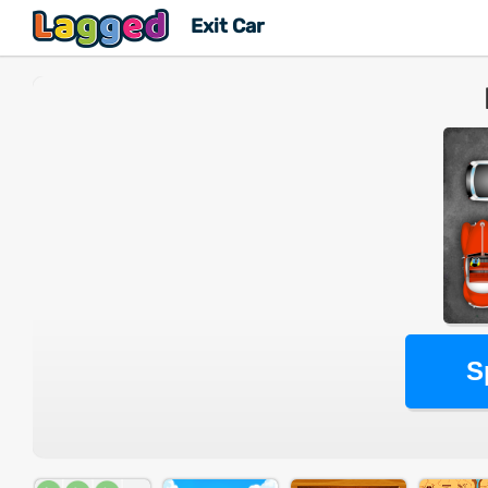
Exit Car
S