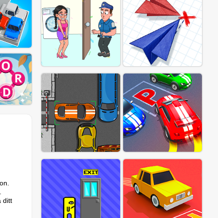
on.
.
 ditt