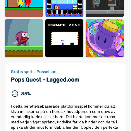
Gratis spel
Pusselspel
›
Pops Quest - Lagged.com
85%
I detta berättelsebaserade plattformsspel kommer du att
kliva in i skorna på en heroisk huvudperson som drivs av
en odödlig kärlek till sitt barn. Ditt hjärta kommer att rasa
med varje vågat språng, undvika farliga hinder och delta i
episka strider mot formidabla fiender. Upplev den perfekta