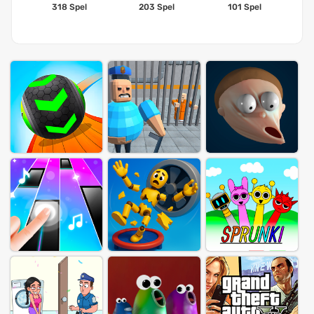
318 Spel
203 Spel
101 Spel