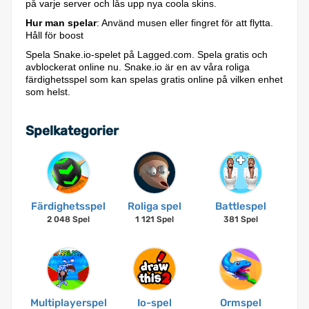
på varje server och lås upp nya coola skins.
Hur man spelar
: Använd musen eller fingret för att flytta.
Håll för boost
Spela Snake.io-spelet på Lagged.com. Spela gratis och
avblockerat online nu. Snake.io är en av våra roliga
färdighetsspel som kan spelas gratis online på vilken enhet
som helst.
Spelkategorier
Färdighetsspel
Roliga spel
Battlespel
2 048 Spel
1 121 Spel
381 Spel
Multiplayerspel
Io-spel
Ormspel