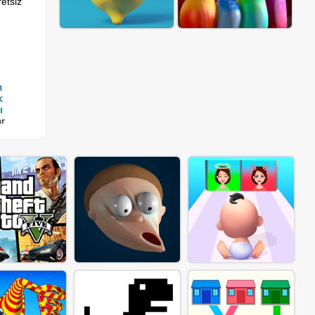
etsiz
n
k
ı
ar