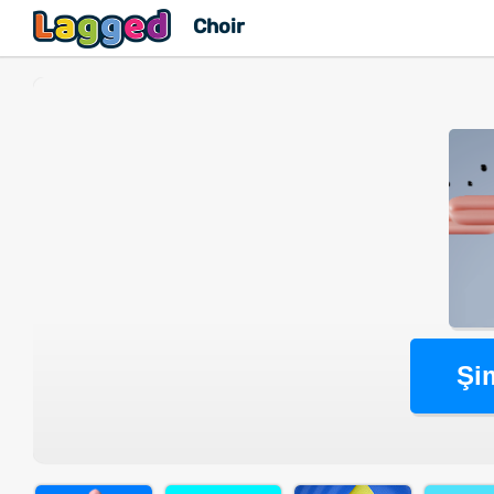
Choir
Şi