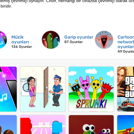
iş çevrimiçi oynayın. Choir, herhangi bir cihazda çevrimiçi olarak ücr
iridir.
Müzik
Garip oyunlar
Cartoo
oyunları
networ
87 Oyunlar
oyunlar
136 Oyunlar
49 Oyunl