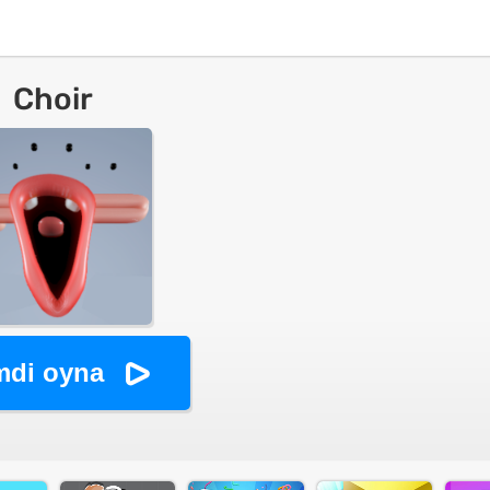
Choir
mdi oyna