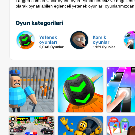
Lagged.com'da Choir oyunu oyna. Şimdi ücretsiz ve engellenmem
olarak oynatılabilen eğlenceli yetenek oyunları oyunlarımızdan b
Oyun kategorileri
Yetenek
Komik
oyunları
oyunlar
2,048 Oyunlar
1,121 Oyunlar