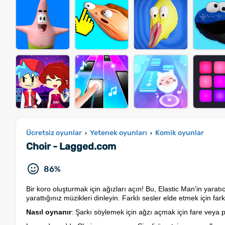
Ücretsiz oyunlar
Yetenek oyunları
Komik oyunlar
›
›
Choir - Lagged.com
86%
Bir koro oluşturmak için ağızları açın! Bu, Elastic Man'in yarat
yarattığınız müzikleri dinleyin. Farklı sesler elde etmek için far
Nasıl oynanır
: Şarkı söylemek için ağzı açmak için fare veya 