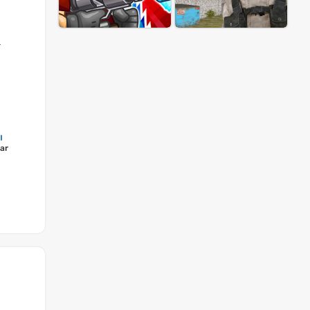
a
ı
lar