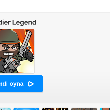
dier Legend
mdi oyna