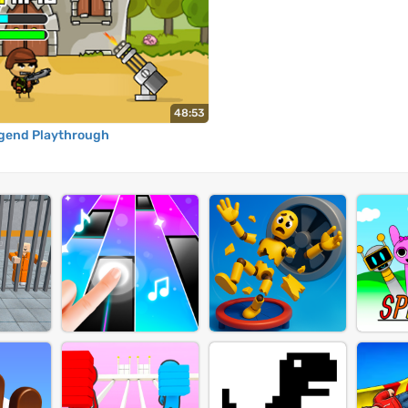
48:53
egend Playthrough