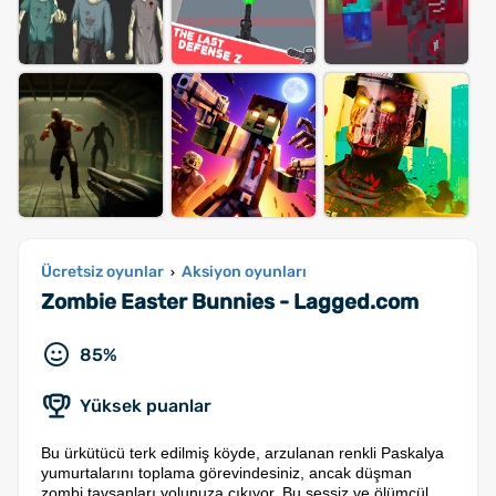
Ücretsiz oyunlar
Aksiyon oyunları
›
Zombie Easter Bunnies - Lagged.com
85%
Yüksek puanlar
Bu ürkütücü terk edilmiş köyde, arzulanan renkli Paskalya
yumurtalarını toplama görevindesiniz, ancak düşman
zombi tavşanları yolunuza çıkıyor. Bu sessiz ve ölümcül