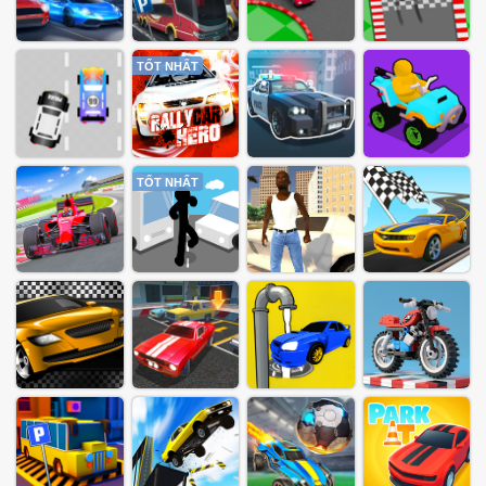
TỐT NHẤT
TỐT NHẤT