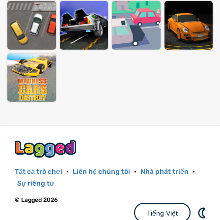
Tất cả trò chơi
·
Liên hệ chúng tôi
·
Nhà phát triển
·
Sự riêng tư
© Lagged 2026
Tiếng Việt