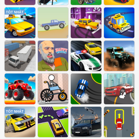
TỐT NHẤT
TỐT NHẤT