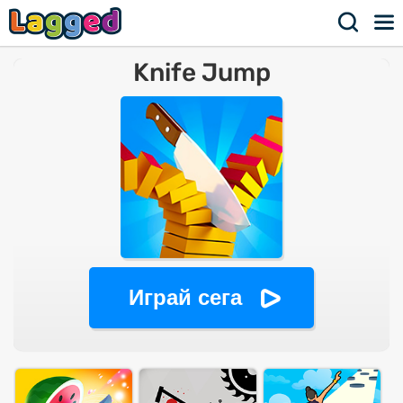
Knife Jump
Играй сега