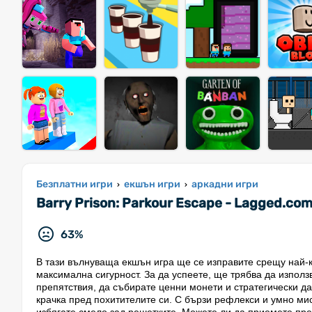
Безплатни игри
екшън игри
аркадни игри
›
›
Barry Prison: Parkour Escape - Lagged.co
63%
В тази вълнуваща екшън игра ще се изправите срещу най-ко
максимална сигурност. За да успеете, ще трябва да използ
препятствия, да събирате ценни монети и стратегически да
крачка пред похитителите си. С бързи рефлекси и умно мис