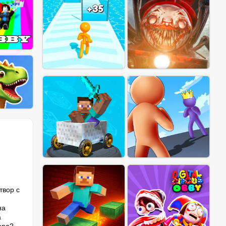
твор с
на
а